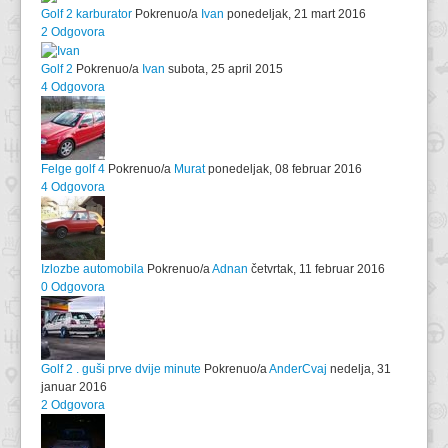
Golf 2 karburator
Pokrenuo/a
Ivan
ponedeljak, 21 mart 2016
2 Odgovora
Golf 2
Pokrenuo/a
Ivan
subota, 25 april 2015
4 Odgovora
Felge golf 4
Pokrenuo/a
Murat
ponedeljak, 08 februar 2016
4 Odgovora
Izlozbe automobila
Pokrenuo/a
Adnan
četvrtak, 11 februar 2016
0 Odgovora
Golf 2 . guši prve dvije minute
Pokrenuo/a
AnderCvaj
nedelja, 31
januar 2016
2 Odgovora