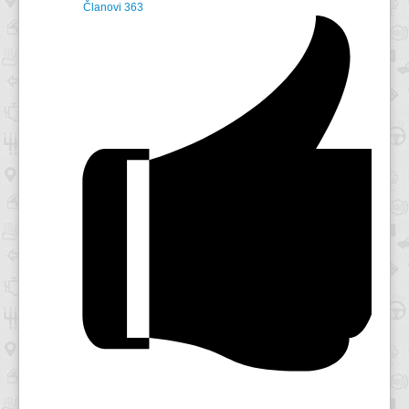
Članovi
363