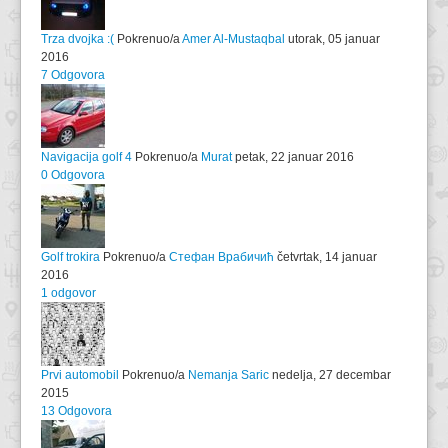
Trza dvojka :(
Pokrenuo/a
Amer Al-Mustaqbal
utorak, 05 januar
2016
7 Odgovora
Navigacija golf 4
Pokrenuo/a
Murat
petak, 22 januar 2016
0 Odgovora
Golf trokira
Pokrenuo/a
Стефан Врабичић
četvrtak, 14 januar
2016
1 odgovor
Prvi automobil
Pokrenuo/a
Nemanja Saric
nedelja, 27 decembar
2015
13 Odgovora