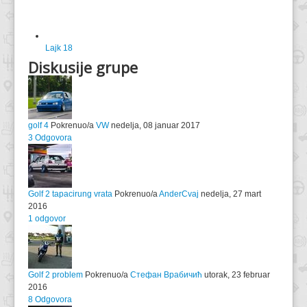
Lajk
18
Diskusije grupe
golf 4
Pokrenuo/a
VW
nedelja, 08 januar 2017
3 Odgovora
Golf 2 tapacirung vrata
Pokrenuo/a
AnderCvaj
nedelja, 27 mart
2016
1 odgovor
Golf 2 problem
Pokrenuo/a
Стефан Врабичић
utorak, 23 februar
2016
8 Odgovora