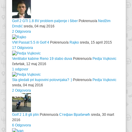
Golf 2 GTI 1.8 8V problem paljenje i šiber
Pokrenuo/a
Nedžim
Drndić
sreda, 04 maj 2016
2 Odgovora
VW Passat 5.5 ili Golf 4
Pokrenuo/a
Rajko
sreda, 15 april 2015
17 Odgovora
Ventilator kabine Reno 19 slabo duva
Pokrenuo/a
Pedja Vujkovic
četvrtak, 12 maj 2016
1 odgovor
Sta gledati pri kupovini polovnjaka? :)
Pokrenuo/a
Pedja Vujkovic
sreda, 04 maj 2016
2 Odgovora
Golf 2 1.8 gti plin
Pokrenuo/a
Стефан Врабичић
sreda, 30 mart
2016
6 Odgovora