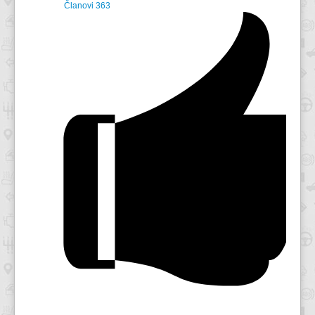
Članovi
363