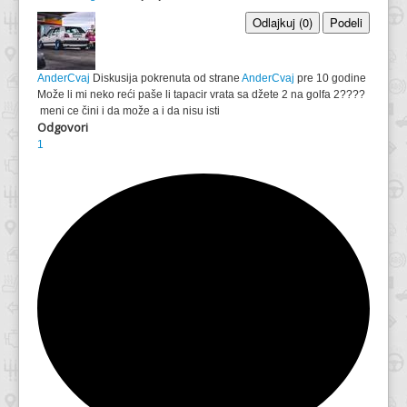
Odlajkuj (0)
Podeli
AnderCvaj
Diskusija pokrenuta od strane
AnderCvaj
pre 10 godine
Može li mi neko reći paše li tapacir vrata sa džete 2 na golfa 2????
meni ce čini i da može a i da nisu isti
Odgovori
1