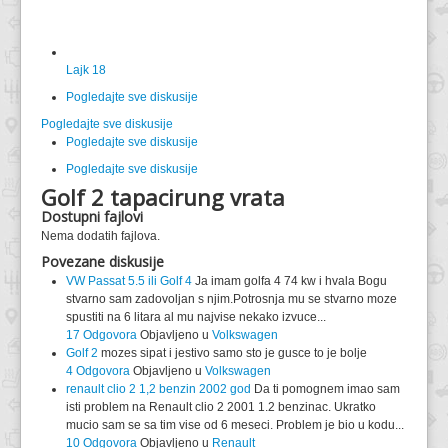
Lajk
18
Pogledajte sve diskusije
Pogledajte sve diskusije
Pogledajte sve diskusije
Pogledajte sve diskusije
Golf 2 tapacirung vrata
Dostupni fajlovi
Nema dodatih fajlova.
Povezane diskusije
VW Passat 5.5 ili Golf 4
Ja imam golfa 4 74 kw i hvala Bogu
stvarno sam zadovoljan s njim.Potrosnja mu se stvarno moze
spustiti na 6 litara al mu najvise nekako izvuce...
17 Odgovora
Objavljeno u
Volkswagen
Golf 2
mozes sipat i jestivo samo sto je gusce to je bolje
4 Odgovora
Objavljeno u
Volkswagen
renault clio 2 1,2 benzin 2002 god
Da ti pomognem imao sam
isti problem na Renault clio 2 2001 1.2 benzinac. Ukratko
mucio sam se sa tim vise od 6 meseci. Problem je bio u kodu...
10 Odgovora
Objavljeno u
Renault