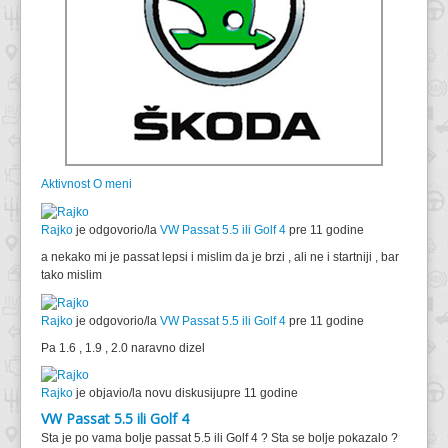
Aktivnost
O meni
Rajko
je odgovorio/la
VW Passat 5.5 ili Golf 4
pre 11 godine
a nekako mi je passat lepsi i mislim da je brzi , ali ne i startniji , bar
tako mislim
Rajko
je odgovorio/la
VW Passat 5.5 ili Golf 4
pre 11 godine
Pa 1.6 , 1.9 , 2.0 naravno dizel
Rajko
je objavio/la novu diskusiju
pre 11 godine
VW Passat 5.5 ili Golf 4
Sta je po vama bolje passat 5.5 ili Golf 4 ? Sta se bolje pokazalo ?