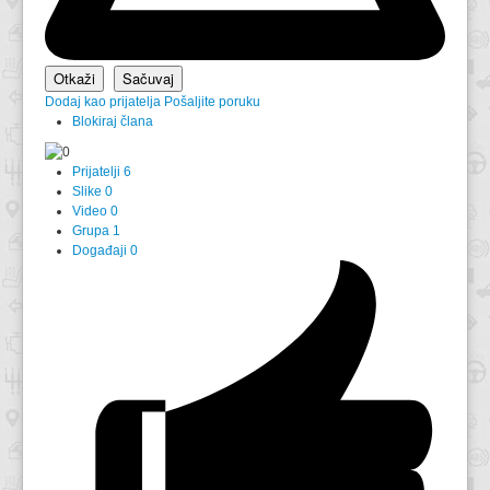
Dodaj kao prijatelja
Pošaljite poruku
Blokiraj člana
Prijatelji
6
Slike
0
Video
0
Grupa
1
Događaji
0