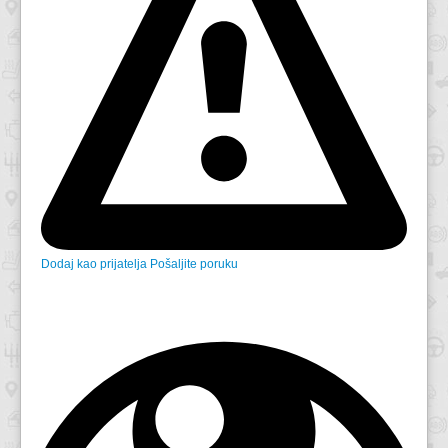
Dodaj kao prijatelja
Pošaljite poruku