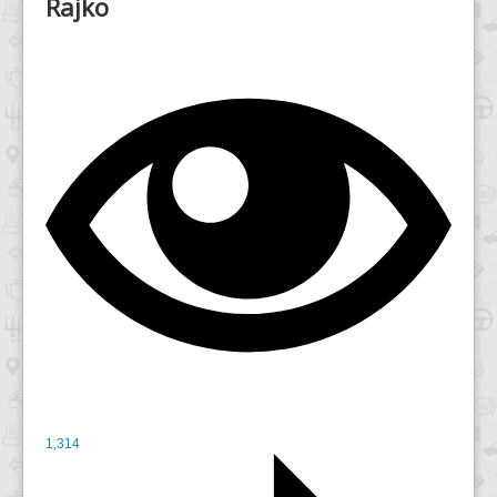
Rajko
1,314