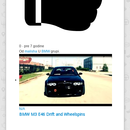
0
·
pre 7 godine
Od
malisha
U
BMW
grupi.
N/A
BMW M3 E46 Drift and Wheelspins