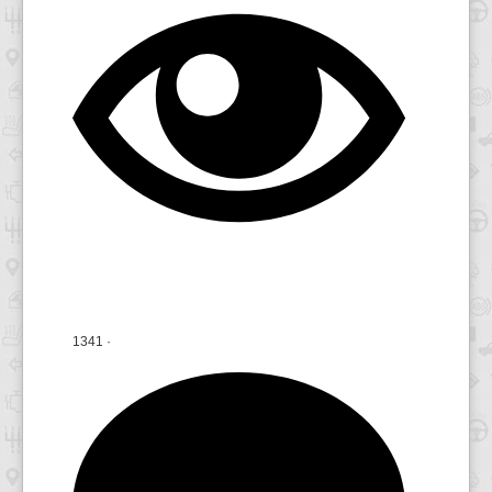
1341
·