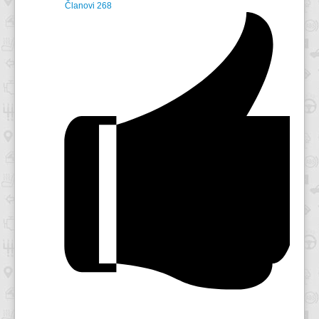
Članovi
268