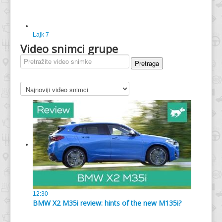
Lajk
7
Video snimci grupe
Pretraga
12:30
BMW X2 M35i review: hints of the new M135i?