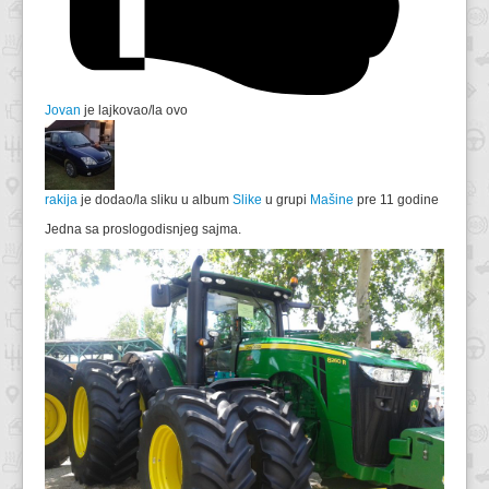
Jovan
je lajkovao/la ovo
rakija
je dodao/la sliku u album
Slike
u grupi
Mašine
pre 11 godine
Jedna sa proslogodisnjeg sajma.