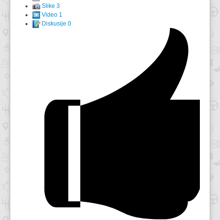
Slike
3
Video
1
Diskusije
0