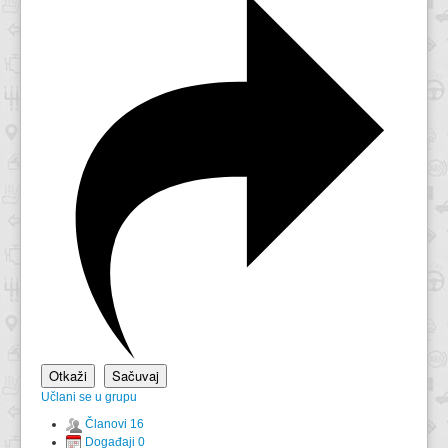
Učlani se u grupu
Članovi
16
Događaji
0