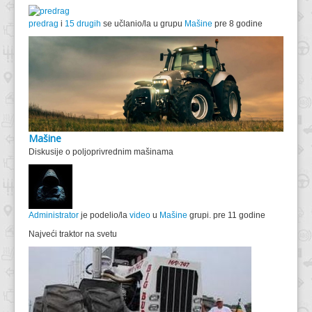
predrag
i
15 drugih
se učlanio/la u grupu
Mašine
pre 8 godine
Mašine
Diskusije o poljoprivrednim mašinama
Administrator
je podelio/la
video
u
Mašine
grupi.
pre 11 godine
Najveći traktor na svetu