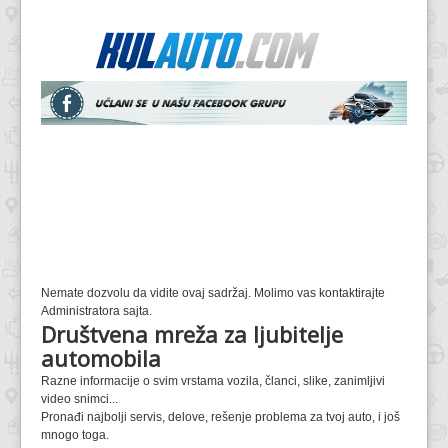
Nemate dozvolu da vidite ovaj sadržaj. Molimo vas kontaktirajte
Administratora sajta.
Društvena mreža za ljubitelje
automobila
Razne informacije o svim vrstama vozila, članci, slike, zanimljivi
video snimci...
Pronađi najbolji servis, delove, rešenje problema za tvoj auto, i još
mnogo toga.